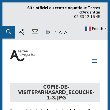
Site officiel du centre aquatique Terres
d’Argentan
02 33 12 15 45
French
▼
A
A
A
Toggle n
COPIE-DE-
VISITEPARHASARD_ECOUCHE-
1-3.JPG