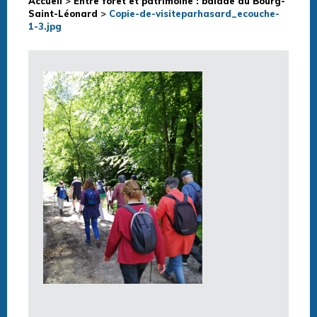
Accueil
>
Entre forêt et patrimoine : balade au Bourg-
Saint-Léonard
>
Copie-de-visiteparhasard_ecouche-
1-3.jpg