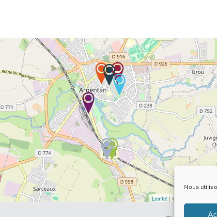
Nous utilis
Leaflet
| ©
OpenStreetMap
Ac