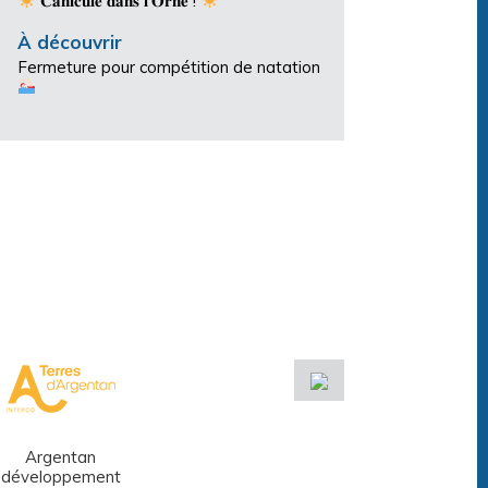
𝐂𝐚𝐧𝐢𝐜𝐮𝐥𝐞 𝐝𝐚𝐧𝐬 𝐥’𝐎𝐫𝐧𝐞 !
À découvrir
Fermeture pour compétition de natation
Argentan
Réseau des
développement
médiathèques