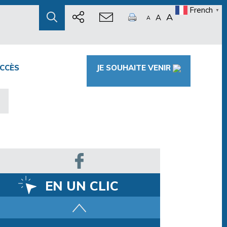
French
▼
A
A
A
CCÈS
JE SOUHAITE VENIR
G
EN UN CLIC
Parcours training