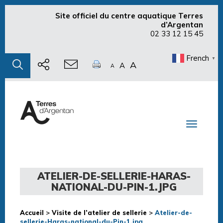
Site officiel du centre aquatique Terres
d’Argentan
02 33 12 15 45
French
▼
A
A
A
Toggle n
ATELIER-DE-SELLERIE-HARAS-
NATIONAL-DU-PIN-1.JPG
Accueil
>
Visite de l’atelier de sellerie
>
Atelier-de-
sellerie-Haras-national-du-Pin-1.jpg