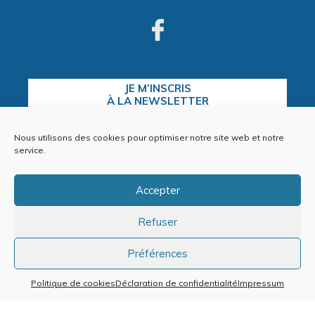
JE M’INSCRIS
À LA NEWSLETTER
Nous utilisons des cookies pour optimiser notre site web et notre
service.
CONTACTEZ-NOUS
Accepter
Refuser
Plan du site
Mentions Légales
Préférences
Politique de cookies (EU)
Politique de cookies
Déclaration de confidentialité
Impressum