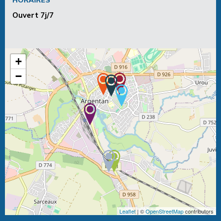
Ouvert 7j/7
+
−
Leaflet
| ©
OpenStreetMap
contributors