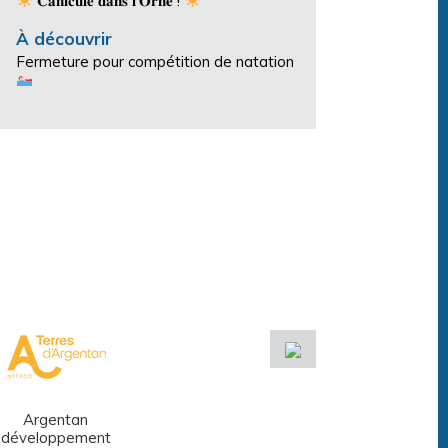
𝐂𝐚𝐧𝐢𝐜𝐮𝐥𝐞 𝐝𝐚𝐧𝐬 𝐥’𝐎𝐫𝐧𝐞 !
À découvrir
Fermeture pour compétition de natation
Argentan
Réseau des
développement
médiathèques