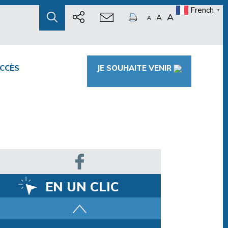
French
▼
A
A
A
CCÈS
JE SOUHAITE VENIR
EN UN CLIC
Parcours training