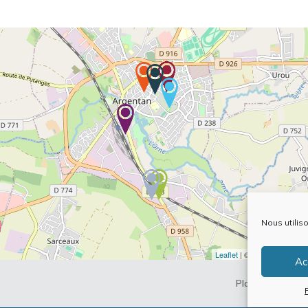
Nous utilis
Leaflet
| ©
OpenStreetMap
Ac
Plan du site
Me