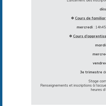
Lancement des inscripti
dès
✲
Cours de familiar
mercredi
: 14h45
✲
Cours d’apprentiss
mardi
mercre
vendre
3e trimestre
du
Stage com
Renseignements et inscriptions à l’accue
heures d’