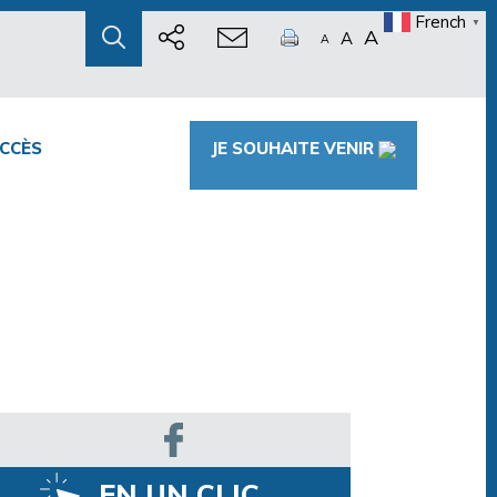
French
▼
A
A
A
CCÈS
JE SOUHAITE VENIR
EN UN CLIC