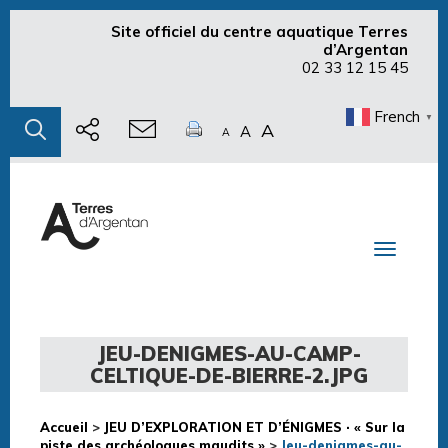
Site officiel du centre aquatique Terres
d’Argentan
02 33 12 15 45
French
▼
A
A
A
Toggle n
JEU-DENIGMES-AU-CAMP-
CELTIQUE-DE-BIERRE-2.JPG
Accueil
>
JEU D’EXPLORATION ET D’ÉNIGMES · « Sur la
piste des archéologues maudits »
>
Jeu-denigmes-au-