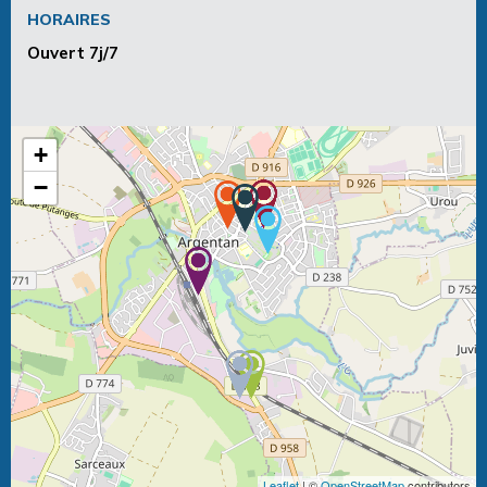
HORAIRES
Ouvert 7j/7
+
−
Leaflet
| ©
OpenStreetMap
contributors