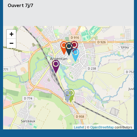
Ouvert 7j/7
+
−
Leaflet
| ©
OpenStreetMap
contributors