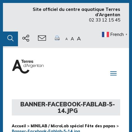
Site officiel du centre aquatique Terres
d’Argentan
02 33 12 15 45
French
▼
A
A
A
Toggle n
BANNER-FACEBOOK-FABLAB-5-
14.JPG
Accueil
>
MINILAB / MicroLab spécial Fête des papas
>
Banner-Facebook-Fablab-5-14.jpg