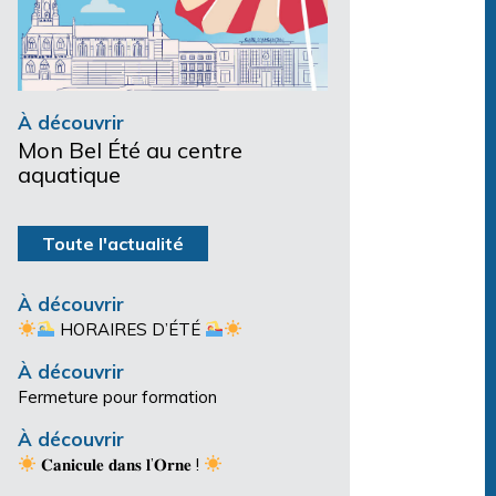
À découvrir
Mon Bel Été au centre
aquatique
Toute l'actualité
À découvrir
HORAIRES D’ÉTÉ
À découvrir
Fermeture pour formation
À découvrir
𝐂𝐚𝐧𝐢𝐜𝐮𝐥𝐞 𝐝𝐚𝐧𝐬 𝐥’𝐎𝐫𝐧𝐞 !