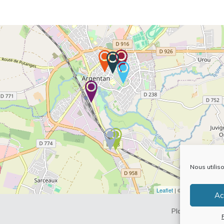
Nous utilis
Leaflet
| ©
OpenStreetMap
Ac
Plan du site
Me