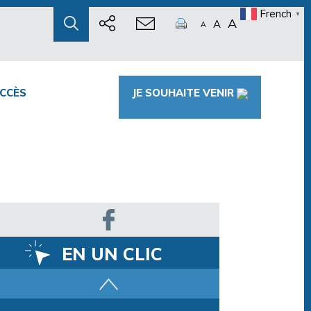
French
▼
A
A
A
CCÈS
JE SOUHAITE VENIR
EN UN CLIC
Parcours training