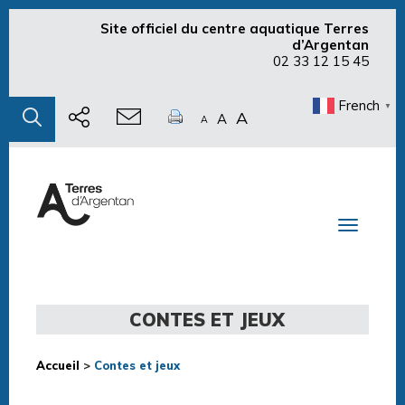
Site officiel du centre aquatique Terres
d’Argentan
02 33 12 15 45
French
▼
A
A
A
Toggle n
CONTES ET JEUX
Accueil
>
Contes et jeux