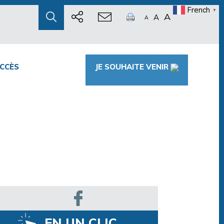
French
▼
A
A
A
CCÈS
JE SOUHAITE VENIR
EN UN CLIC