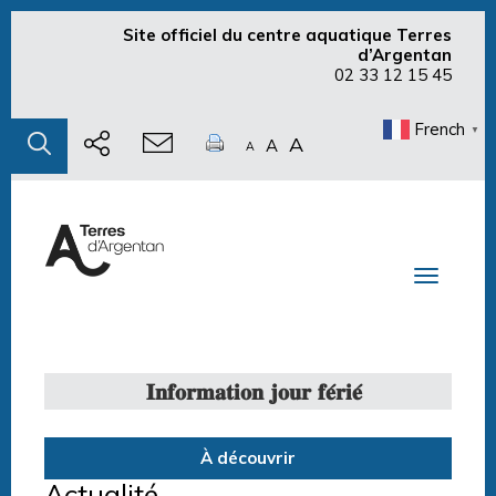
Site officiel du centre aquatique Terres
d’Argentan
02 33 12 15 45
French
▼
A
A
A
Toggle n
𝐈𝐧𝐟𝐨𝐫𝐦𝐚𝐭𝐢𝐨𝐧 𝐣𝐨𝐮𝐫 𝐟𝐞́𝐫𝐢𝐞́
À découvrir
Actualité