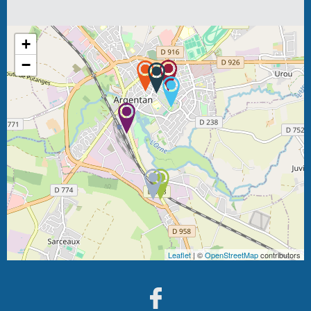
+
−
Leaflet
| ©
OpenStreetMap
contributors