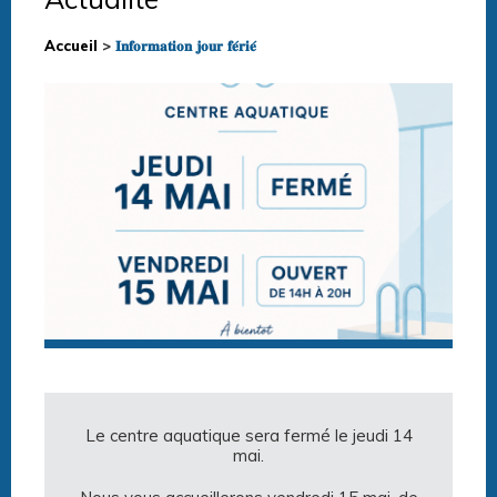
Accueil
>
𝐈𝐧𝐟𝐨𝐫𝐦𝐚𝐭𝐢𝐨𝐧 𝐣𝐨𝐮𝐫 𝐟𝐞́𝐫𝐢𝐞́
Le centre aquatique sera fermé le jeudi 14
mai.