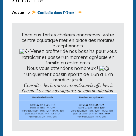
Accueil
>
𝐂𝐚𝐧𝐢𝐜𝐮𝐥𝐞 𝐝𝐚𝐧𝐬 𝐥’𝐎𝐫𝐧𝐞 !
Face aux fortes chaleurs annoncées, votre
centre aquatique met en place des horaires
exceptionnels.
Venez profiter de nos bassins pour vous
rafraîchir et passer un moment agréable en
famille ou entre amis.
Nous vous attendons nombreux !
* uniquement bassin sportif de 16h à 17h
mardi et jeudi.
𝐶𝑜𝑛𝑠𝑢𝑙𝑡𝑒𝑧 𝑙𝑒𝑠 ℎ𝑜𝑟𝑎𝑖𝑟𝑒𝑠 𝑒𝑥𝑐𝑒𝑝𝑡𝑖𝑜𝑛𝑛𝑒𝑙𝑠 𝑎𝑓𝑓𝑖𝑐ℎ𝑒́𝑠 𝑎̀
𝑙’𝑎𝑐𝑐𝑢𝑒𝑖𝑙 𝑜𝑢 𝑠𝑢𝑟 𝑛𝑜𝑠 𝑠𝑢𝑝𝑝𝑜𝑟𝑡𝑠 𝑑𝑒 𝑐𝑜𝑚𝑚𝑢𝑛𝑖𝑐𝑎𝑡𝑖𝑜𝑛.