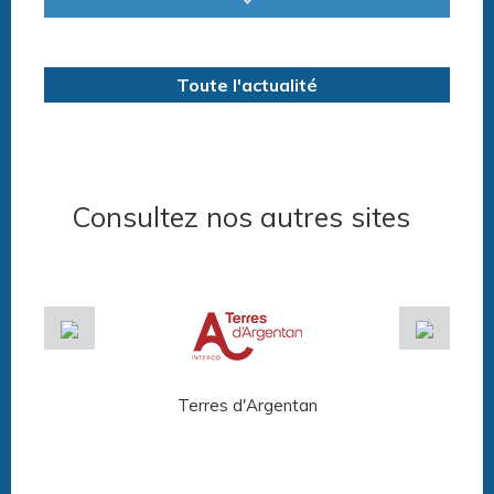
Horaires espace détente
Horaires centre aquatique
Toute l'actualité
Consultez nos autres sites
Terres d'Argentan
Arg