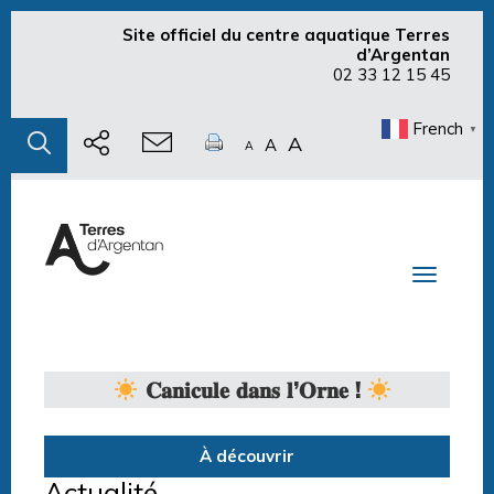
Site officiel du centre aquatique Terres
d’Argentan
02 33 12 15 45
French
▼
A
A
A
Toggle n
𝐂𝐚𝐧𝐢𝐜𝐮𝐥𝐞 𝐝𝐚𝐧𝐬 𝐥’𝐎𝐫𝐧𝐞 !
À découvrir
Actualité