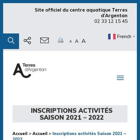
Site officiel du centre aquatique Terres
d’Argentan
02 33 12 15 45
French
▼
A
A
A
Toggle n
INSCRIPTIONS ACTIVITÉS
SAISON 2021 – 2022
Accueil
>
Accueil
>
Inscriptions activités Saison 2021 –
2022