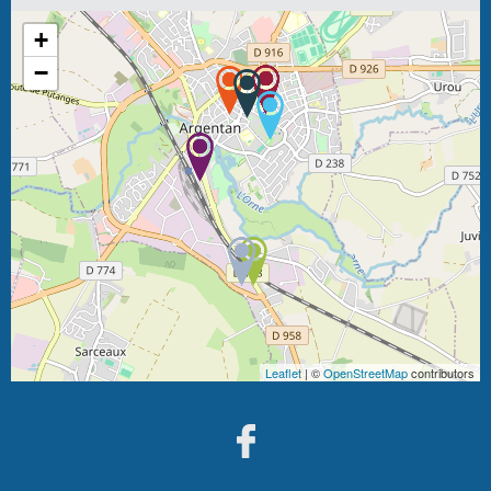
+
−
Leaflet
| ©
OpenStreetMap
contributors