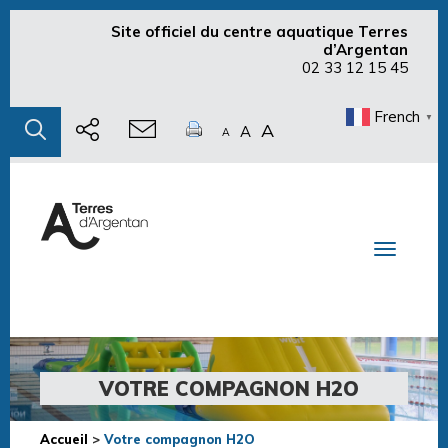
Site officiel du centre aquatique Terres
d’Argentan
02 33 12 15 45
French
▼
A
A
A
Toggle n
VOTRE COMPAGNON H2O
Accueil
>
Votre compagnon H2O