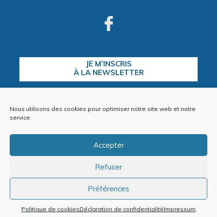
JE M’INSCRIS
À LA NEWSLETTER
Nous utilisons des cookies pour optimiser notre site web et notre
CONTACTEZ-NOUS
service.
Accepter
Refuser
Plan du site
Mentions Légales
Politique de cookies (EU)
Préférences
Politique de cookies
Déclaration de confidentialité
Impressum