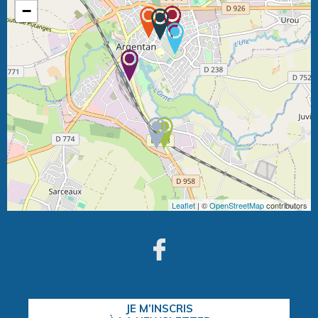
−
Leaflet
| ©
OpenStreetMap
contributors
JE M’INSCRIS