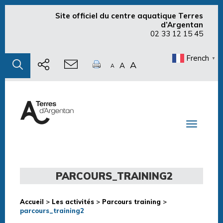
Site officiel du centre aquatique Terres
d’Argentan
02 33 12 15 45
French
▼
A
A
A
Toggle n
PARCOURS_TRAINING2
Accueil
>
Les activités
>
Parcours training
>
parcours_training2