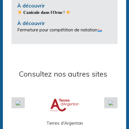
À découvrir
𝐂𝐚𝐧𝐢𝐜𝐮𝐥𝐞 𝐝𝐚𝐧𝐬 𝐥’𝐎𝐫𝐧𝐞 !
À découvrir
Fermeture pour compétition de natation
Consultez nos autres sites
Terres d'Argentan
Arg